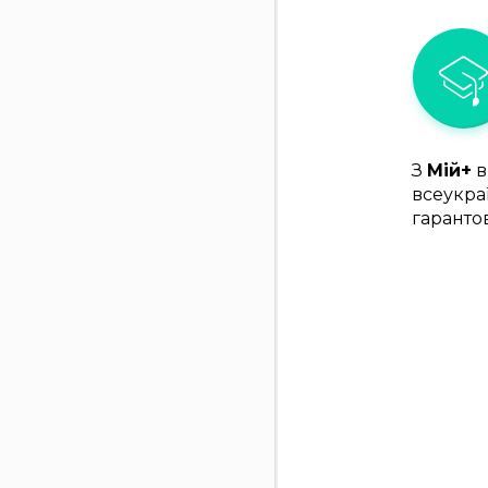
З
Мій+
в
всеукра
гаранто