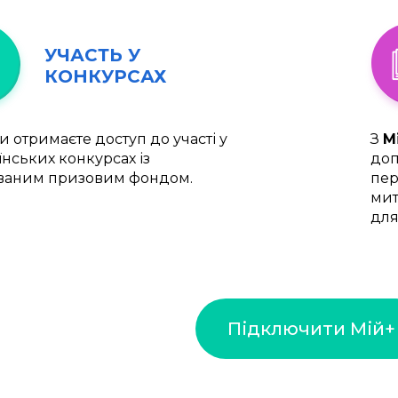
УЧАСТЬ У
КОНКУРСАХ
и отримаєте доступ до участі у
З
М
їнських конкурсах із
доп
ваним призовим фондом.
пер
мит
для
Підключити Мій+