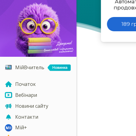
Автома
продов
189 г
МійВчитель
Початок
Вебінари
Новини сайту
Контакти
Мій+