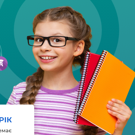
 РІК
емає