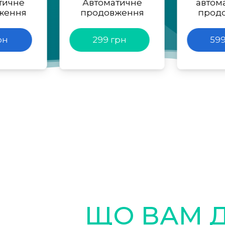
тичне
Автоматичне
автом
ження
продовження
прод
рн
299 грн
599
ЩО ВАМ 