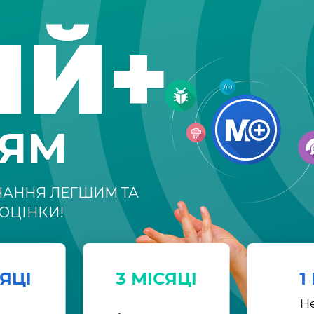
ІЙ+
НЯМ
ЧАННЯ ЛЕГШИМ ТА
ОЦІНКИ!
СЯЦІ
3 МІСЯЦІ
1
Н