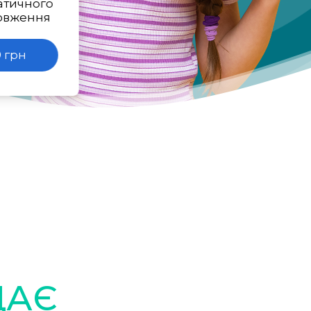
атичного
овження
 грн
ДАЄ