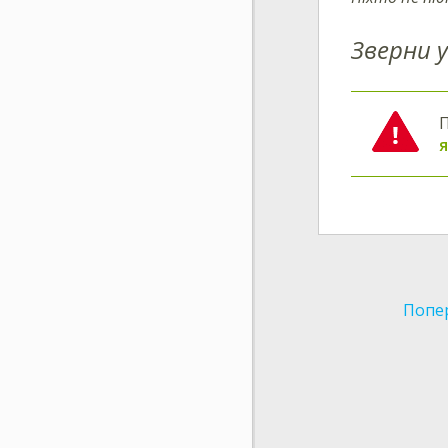
Зверни у
П
я
Попе