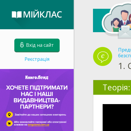
Вхід на сайт
Пред
безсп
Реєстрація
1.
Теорія: