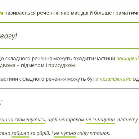
им
називається речення, яке має дві й більше граматичн
вагу!
о складного речення можуть входити частини
поширені
 двома – підметом і присудком.
астини складного речення можуть бути
незалежними
од
:
винно схаменутись
, щоб ненароком
не знищити
планету
авно
зайшло
за обрій, і
не чутно
співу пташок.