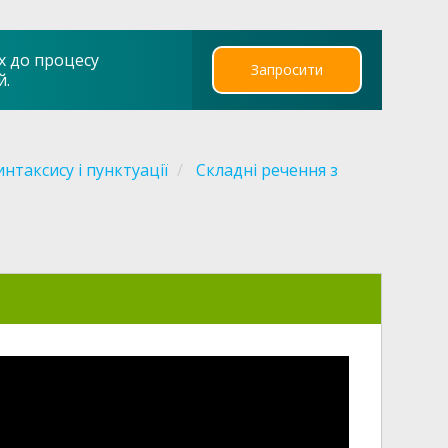
х до процесу
Запросити
й.
интаксису і пунктуації
Складні речення з