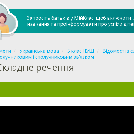
Запросіть батьків у МійКлас, щоб включити ї
навчання та проінформувати про успіхи діте
мети
Українська мова
5 клас НУШ
Відомості з с
олучниковим і сполучниковим зв’язком
Складне речення