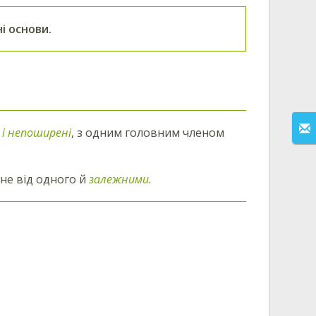
і основи.
 і непоширені
, з одним головним членом
не від одного й
залежними
.
.