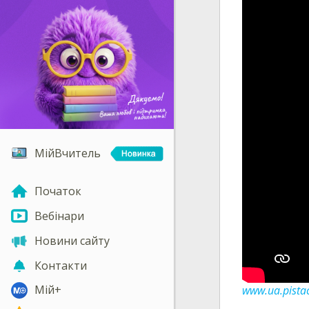
МійВчитель
Початок
Вебінари
Новини сайту
Контакти
Мій+
www.ua.pistac