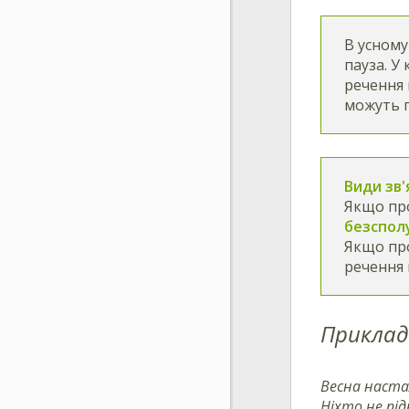
В усному
пауза. У
речення 
можуть 
Види зв'
Якщо про
безспол
Якщо про
речення
Приклад
Весна настал
Ніхто не під