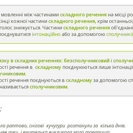
 мовленні між частинами
складного
речення
на місці р
 кінці кожної частини
складного речення
, крім останньої
голос знижується. Частини
складного речення
об'єднані
поєднуватися
інтонаційно
або за допомогою
сполучник
язку в складних реченнях: безсполучниковий і сполуч
сті речення в
складному
поєднуюються лише інтонацій
учниковим
.
сті речення поєднуються в
складному
за допомогою спо
 називається
сполучниковим
.
:
а раптово, снігові кучугури розтанули за кілька днів.
няв руки,
і
вчителька викликала мого товариша.