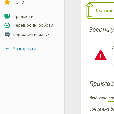
ТОПи
Складн
Предмети
Перевірочні роботи
Зверни у
Відправити відгук
Д
Розгорнути
і
Ч
Приклад
Людство
по
Сонце
вже д