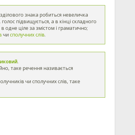
озділового знака робиться невеличка
, голос підвищується, а в кінці складного
 в одне ціле за змістом і граматично;
ів
чи
сполучних слів
.
никовий
.
но, таке речення називається
лучників чи сполучних слів, таке