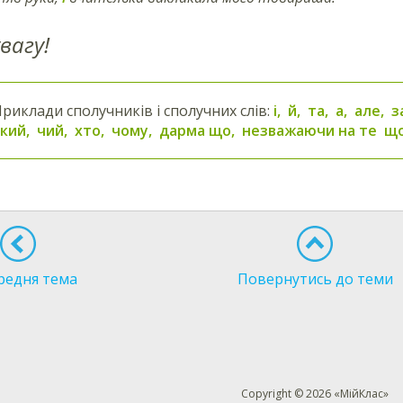
вагу!
риклади сполучників і сполучних слів:
і, й, та, а, але,
кий, чий, хто, чому, дарма що, незважаючи на те що
редня тема
Повернутись до теми
Copyright © 2026 «МійКлас»