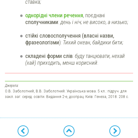
ставка;
однорідні члени речення
, поєднані
сполучниками
:
день і ніч; не високо, а низько;
стійкі словосполучення (власні назви,
фразеологізми
):
Тихий океан, байдики бити;
складені форми слів
:
буду танцювати, нехай
(хай) приходить, менш корисний
.
Джерела:
О.В. Заболотний, В.В. Заболотний. Українська мова. 5 кл.: підруч. для
закл. заг. серед. освіти. Видання 2-е, доопрац. Київ: Генеза, 2018. 208 с.