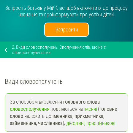
Запросіть батьків у МійКлас, щоб включити їх до процесу
навчання та проінформувати про успіхи дітей.
Запросити
2.
Види словосполучень. Сполучення слів, що не є
словосполученнями
Види словосполучень
За способом вираження
головного слова
словосполучення
поділяються на
іменні
(
головне
слово
належить до
іменника, прикметника,
займенника, числівника
);
дієслівні, прислівникові
.