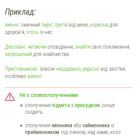
Приклад:
Іменні
:
смачний
пиріг
,
третій
від мене,
корисна
для
здоров'я,
хтось
із нас.
Дієслівні
:
читаючи
оповідання,
знайти
своє покликання,
запрошений
для знайомства.
Прислівникові
:
зовсім
нещодавно
,
радісно
від звістки,
особливо
важко
.
Не є словосполученнями
:
сполучення
підмета
з
присудком
:
сонце
сходить
;
сполучення
іменника
або
займенника
із
прийменником
:
під ліжком, над нами, коло