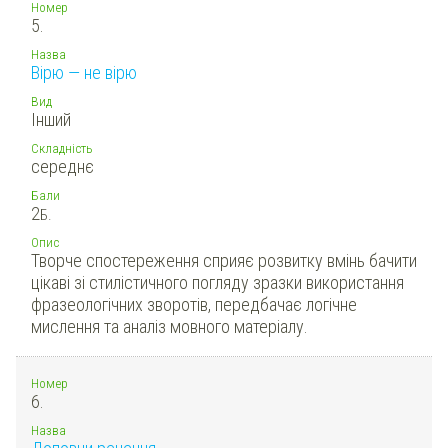
Номер
5.
Назва
Вірю — не вірю
Вид
Інший
Складність
середнє
Бали
2
Б.
Опис
Творче спостереження сприяє розвитку вмінь бачити
цікаві зі стилістичного погляду зразки використання
фразеологічних зворотів, передбачає логічне
мислення та аналіз мовного матеріалу.
Номер
6.
Назва