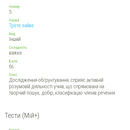
Номер
5.
Назва
Третє зайве
Вид
Інший
Складність
важке
Бали
6
Б.
Опис
Дослідження-обгрунтування, сприяє активній
розумовій діяльності учнів, що спрямована на
творчий пошук, добір, класифікацію членів речення.
Тести (Мій+)
Номер