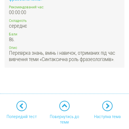
Рекомендований час:
00:00:00
Складність
середнє
Бали
8
Б.
Опис
Перевірка знань, вмінь і навичок, отриманих під час
вивчення теми «Синтаксична роль фразеологізмів».
Попередній тест
Повернутись до
Наступна тема
теми