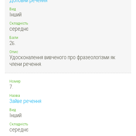
Доповни речення
Вид
Інший
Складність
середнє
Бали
2
Б.
Опис
Удосконалення вивченого про фразеологізми як
члени речення.
Номер
7.
Назва
Зайве речення
Вид
Інший
Складність
середнє