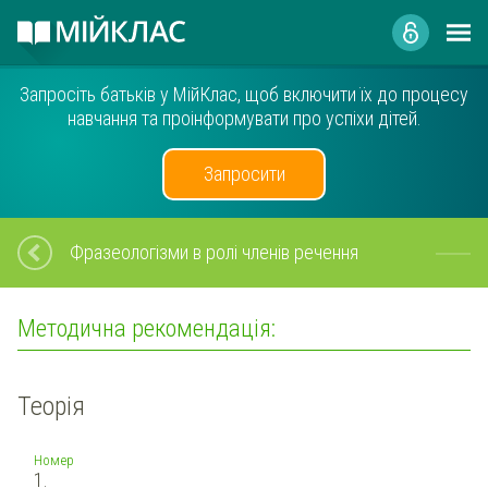
Запросіть батьків у МійКлас, щоб включити їх до процесу
навчання та проінформувати про успіхи дітей.
Запросити
Фразеологізми в ролі членів речення
Методична рекомендація:
Теорія
Номер
1.