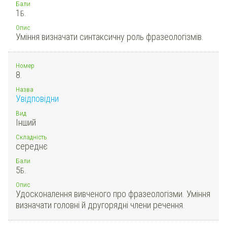
Бали
1
Б.
Опис
Уміння визначати синтаксичну роль фразеологізмів.
Номер
8.
Назва
Увідповідни
Вид
Інший
Складність
середнє
Бали
5
Б.
Опис
Удосконалення вивченого про фразеологізми. Уміння
визначати головні й другорядні члени речення.