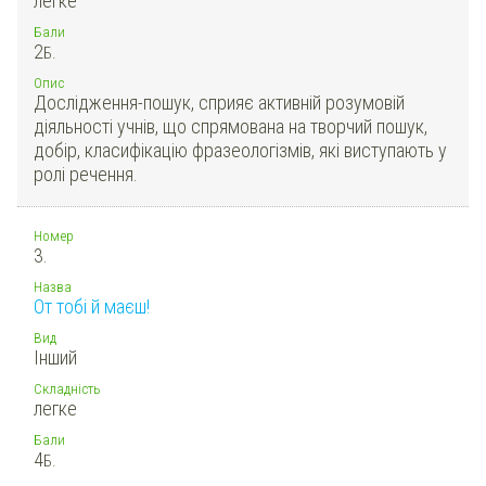
легке
Бали
2
Б.
Опис
Дослідження-пошук, сприяє активній розумовій
діяльності учнів, що спрямована на творчий пошук,
добір, класифікацію фразеологізмів, які виступають у
ролі речення.
Номер
3.
Назва
От тобі й маєш!
Вид
Інший
Складність
легке
Бали
4
Б.