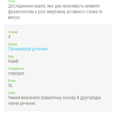
Опис
Дослідження-аналіз, яке дає можливість виявити
фразеологізм у ролі звертання, вставного слова та
вигуку.
Номер
4.
Назва
Проаналізуй речення
Вид
Інший
Складність
середнє
Бали
5
Б.
Опис
Уміння визначати граматичну основу й другорядні
члени речення.