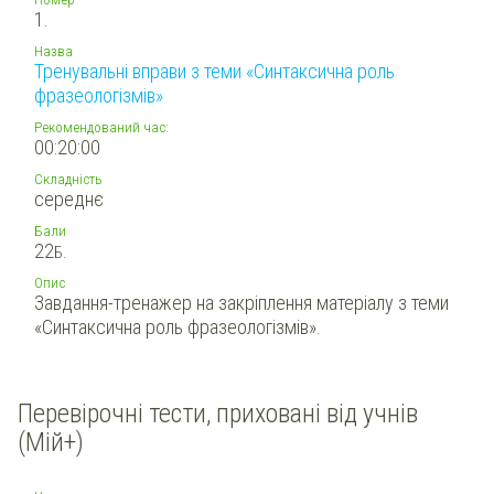
1.
Назва
Тренувальні вправи з теми «Синтаксична роль
фразеологізмів»
Рекомендований час:
00:20:00
Складність
середнє
Бали
22
Б.
Опис
Завдання-тренажер на закріплення матеріалу з теми
«Синтаксична роль фразеологізмів».
Перевірочні тести, приховані від учнів
(Мій+)