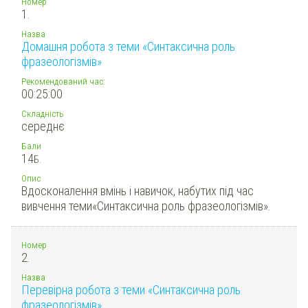
Номер
1.
Назва
Домашня робота з теми «Синтаксична роль
фразеологізмів»
Рекомендований час:
00:25:00
Складність
середнє
Бали
14
Б.
Опис
Вдосконалення вмінь і навичок, набутих під час
вивчення теми«Синтаксична роль фразеологізмів».
Номер
2.
Назва
Перевірна робота з теми «Синтаксична роль
фразеологізмів»