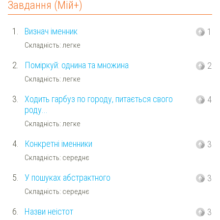
Завдання (Мій+)
1.
Визнач іменник
1
Складність: легке
2.
Поміркуй: однина та множина
2
Складність: легке
3.
Ходить гарбуз по городу, питається свого
4
роду...
Складність: легке
4.
Конкретні іменники
3
Складність: середнє
5.
У пошуках абстрактного
3
Складність: середнє
6.
Назви неістот
3