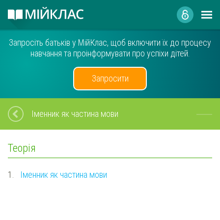
Запросіть батьків у МійКлас, щоб включити їх до процесу
навчання та проінформувати про успіхи дітей.
Запросити
Іменник як частина мови
Теорія
1.
Іменник як частина мови