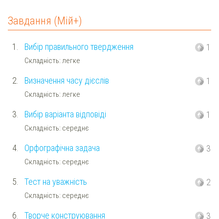
Завдання (Мій+)
1.
Вибір правильного твердження
1
Складність: легке
2.
Визначення часу дієслів
1
Складність: легке
3.
Вибір варіанта відповіді
1
Складність: середнє
4.
Орфографічна задача
3
Складність: середнє
5.
Тест на уважність
2
Складність: середнє
6.
Творче конструювання
3