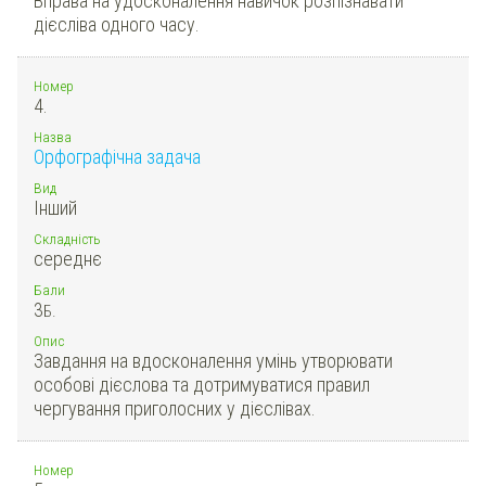
Вправа на удосконалення навичок розпізнавати
дієсліва одного часу.
Номер
4.
Назва
Орфографічна задача
Вид
Інший
Складність
середнє
Бали
3
Б.
Опис
Завдання на вдосконалення умінь утворювати
особові дієслова та дотримуватися правил
чергування приголосних у дієслівах.
Номер