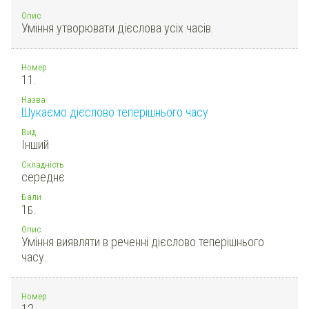
Опис
Уміння утворювати дієслова усіх часів.
Номер
11.
Назва
Шукаємо дієслово теперішнього часу
Вид
Інший
Складність
середнє
Бали
1
Б.
Опис
Уміння виявляти в реченні дієслово теперішнього
часу.
Номер
12.