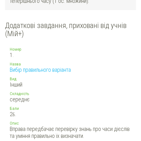
теперішнього часу (1 ос. множини).
Додаткові завдання, приховані від учнів
(Мій+)
Номер
1.
Назва
Вибір правильного варіанта
Вид
Інший
Складність
середнє
Бали
2
Б.
Опис
Вправа передбачає перевірку знань про часи дієслів
та уміння правильно їх визначати.