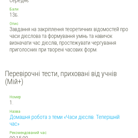
середнє
Бали
13
Б.
Опис
Завдання на закріплення теоретичних відомостей про
часи дієслова та формування умінь та навичок
визначати час дієслів, простежувати чергування
приголосних при творені часових форм.
Перевірочні тести, приховані від учнів
(Мій+)
Номер
1.
Назва
Домашня робота з теми «Часи дієслів. Теперішній
час»
Рекомендований час: