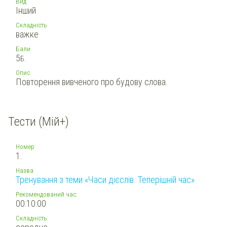
Вид
Інший
Складність
важке
Бали
5
Б.
Опис
Повторення вивченого про будову слова.
Тести (Мій+)
Номер
1.
Назва
Тренування з теми «Часи дієслів. Теперішній час»
Рекомендований час:
00:10:00
Складність