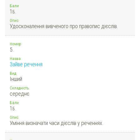
Бали
1
Б.
Опис
Удосконалення вивченого про правопис дієслів.
Номер
5.
Назва
Зайве речення
Вид
Інший
Складність
середнє
Бали
1
Б.
Опис
Уміння визначати часи дієслів у реченнях.