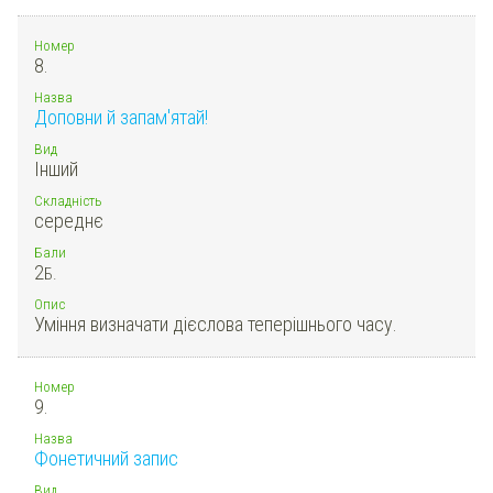
Номер
8.
Назва
Доповни й запам'ятай!
Вид
Інший
Складність
середнє
Бали
2
Б.
Опис
Уміння визначати дієслова теперішнього часу.
Номер
9.
Назва
Фонетичний запис
Вид