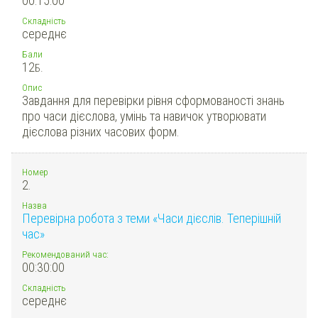
00:15:00
Складність
середнє
Бали
12
Б.
Опис
Завдання для перевірки рівня сформованості знань
про часи дієслова, умінь та навичок утворювати
дієслова різних часових форм.
Номер
2.
Назва
Перевірна робота з теми «Часи дієслів. Теперішній
час»
Рекомендований час:
00:30:00
Складність
середнє