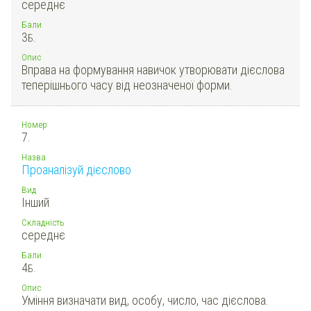
середнє
Бали
3
Б.
Опис
Вправа на формування навичок утворювати дієслова
теперішнього часу від неозначеної форми.
Номер
7.
Назва
Проаналізуй дієслово
Вид
Інший
Складність
середнє
Бали
4
Б.
Опис
Уміння визначати вид, особу, число, час дієслова.