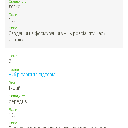
Складність
легке
Бали
1
Б.
Опис
Завдання на формування умінь розрізняти часи
дієслів.
Номер
3.
Назва
Вибір варіанта відповіді
Вид
Інший
Складність
середнє
Бали
1
Б.
Опис