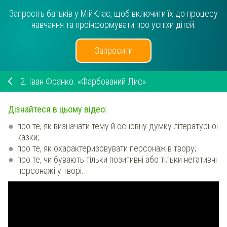
Запросіть батьків у МійКлас, щоб включити їх до процесу
навчання та проінформувати про успіхи дітей.
Запросити
2.
Іван Франко. «Фарбований Лис»
Дізнайтеся в цьому відео:
про те, як визначати тему й основну думку літературної
казки;
про те, як охарактеризовувати персонажів твору;
про те, чи бувають тільки позитивні або тільки негативні
персонажі у творі.