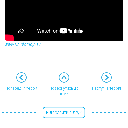
www.ua.pistacja.tv
Попередня теорія
Повернутись до
Наступна теорія
теми
Відправити відгук