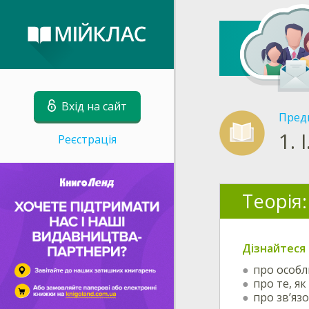
Вхід на сайт
Пред
1.
Реєстрація
Теорія:
Дізнайтеся 
про особл
про те, як
про зв’яз