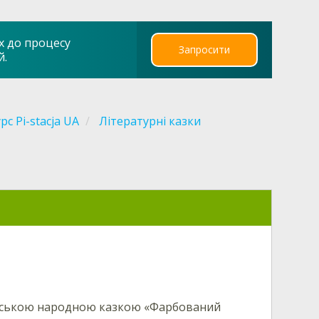
х до процесу
Запросити
й.
рс Pi-stacja UA
Літературні казки
ндійською народною казкою «Фарбований