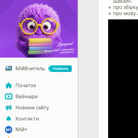
шакал»;
про збірку
про мову 
МійВчитель
Початок
Вебінари
Новини сайту
Контакти
Мій+