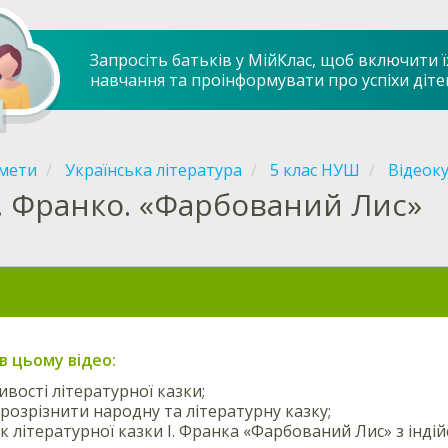
Запросіть батьків у МійКлас, щоб включити ї
навчання та проінформувати про успіхи діте
мети
Українська література
5 клас НУШ
Відеоку
І. Франко. «Фарбований Лис»
в цьому відео:
ивості літературної казки;
 розрізнити народну та літературну казку;
ок літературної казки І. Франка «Фарбований Лис» з і