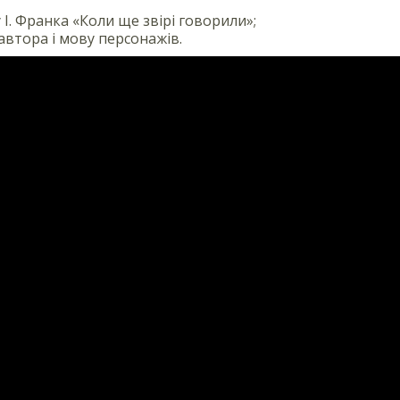
 І. Франка «Коли ще звірі говорили»;
автора і мову персонажів.