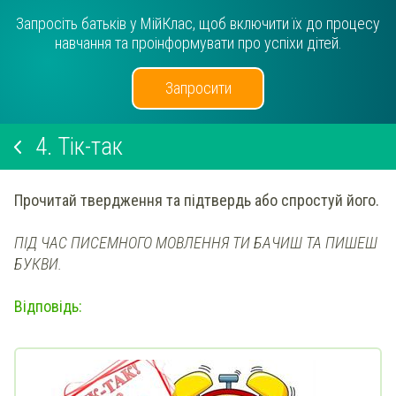
Запросіть батьків у МійКлас, щоб включити їх до процесу
навчання та проінформувати про успіхи дітей.
Запросити
4.
Тік-так
Прочитай
твердження
та
підтвердь або спростуй
його.
ПІД ЧАС ПИСЕМНОГО МОВЛЕННЯ ТИ БАЧИШ ТА ПИШЕШ
БУКВИ.
Відповідь: