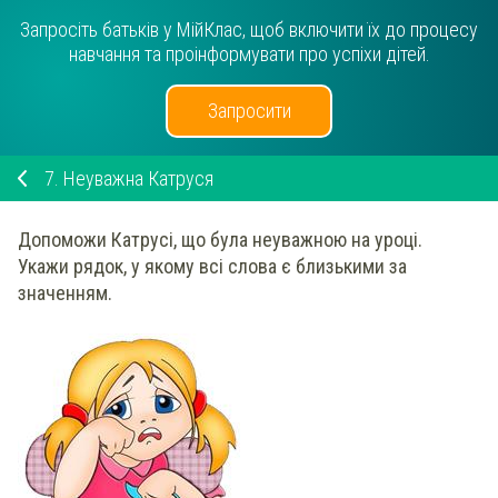
Запросіть батьків у МійКлас, щоб включити їх до процесу
навчання та проінформувати про успіхи дітей.
Запросити
7.
Неуважна Катруся
Допоможи Катрусі, що була неуважною на уроці.
Укажи
рядок, у якому всі слова є близькими за
значенням.