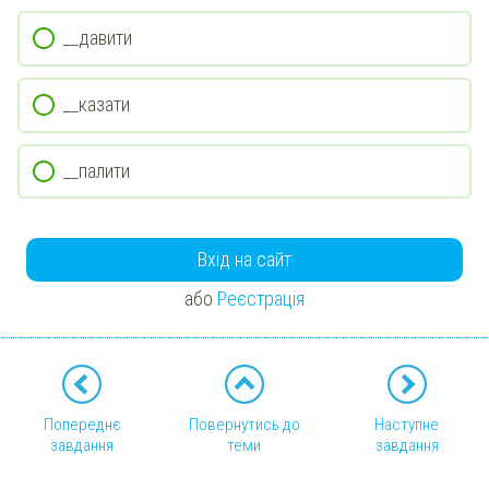
__давити
__казати
__палити
Вхід на сайт
або
Реєстрація
Попереднє
Повернутись до
Наступне
завдання
теми
завдання