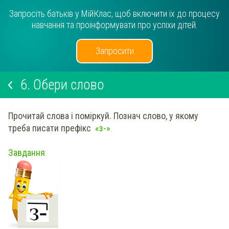
Запросіть батьків у МійКлас, щоб включити їх до процесу
навчання та проінформувати про успіхи дітей.
Запросити
6.
Обери слово
Прочитай слова і поміркуй
.
Познач
слово, у якому
треба писати префікс
«
з-
»
.
Завдання
: