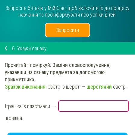
Запросіть батьків у МійКлас, щоб включити їх до процесу
навчання та проінформувати про успіхи дітей.
Запросити
6.
Укажи ознаку
Прочитай і поміркуй.
Заміни словосполучення,
указавши на ознаку предмета за допомогою
прикметника.
Зразок виконання
: светр із шерсті —
шерстяний
светр.
Іграшка із пластмаси
—
іграшка
.