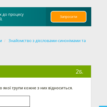
х до процесу
Запросити
й.
и
Знайомство з дієсловами-синонімами та
2
Б.
до якої групи кожне з них відноситься.