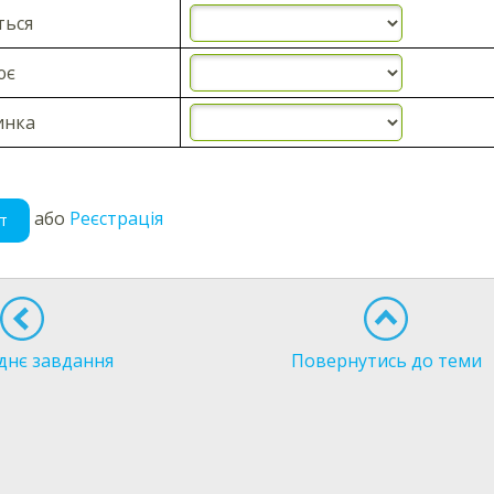
ться
ює
инка
або
Реєстрація
т
днє завдання
Повернутись до теми