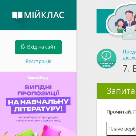
Вхід на сайт
Пред
дієс
Реєстрація
7.
Запита
Прочитай. 
Плаче верб