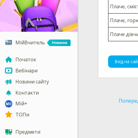
Плаче, сміє
Плаче, гор
Плаче дівч
МійВчитель
Початок
Вхід на сай
Вебінари
Новини сайту
Контакти
Попере
Мій+
ТОПи
Предмети