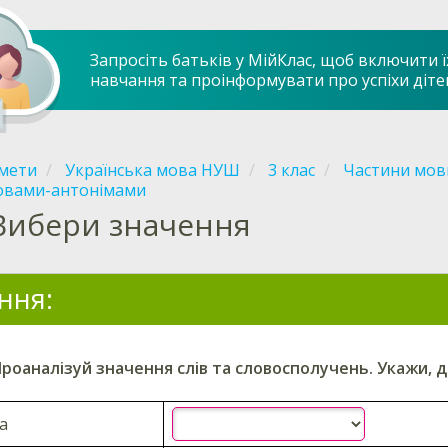
Запросіть батьків у МійКлас, щоб включити ї
навчання та проінформувати про успіхи діте
мети
Українська мова НУШ
3 клас
Частини мов
ловами-антонімами
Вибери значення
ння:
Проаналізуй
значення слів та словосполучень.
Укажи
, 
а