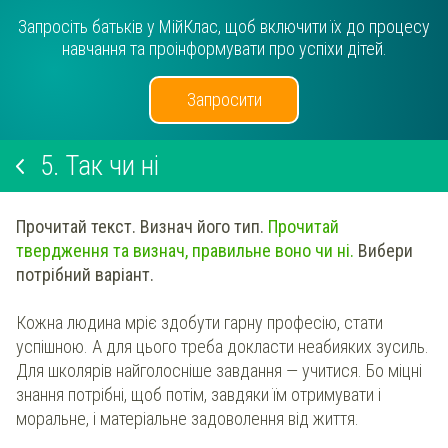
Запросіть батьків у МійКлас, щоб включити їх до процесу
навчання та проінформувати про успіхи дітей.
Запросити
5.
Так чи ні
Прочитай текст
. Визнач його тип.
Прочитай
твердження та визнач, правильне воно чи ні.
Вибери
потрібний варіант.
Кожна людина мріє здобути гарну професію, стати
успішною. А для цього треба докласти неабияких зусиль.
Для школярів найголосніше завдання — учитися. Бо міцні
знання потрібні, щоб потім, завдяки їм отримувати і
моральне, і матеріальне задоволення від життя.