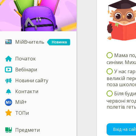
МійВчитель
Мама под
Початок
синіми. Мих
Вебінари
У нас га
великій пере
Новини сайту
поза школою
Контакти
Біля буд
червоні яго
Мій+
полетів геть
ТОПи
Вхід на сай
Предмети