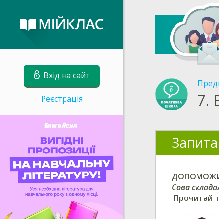
Вхід на сайт
Пред
7.
Реєстрація
Запита
ДОПОМОЖИ
Сова складал
Прочитай 