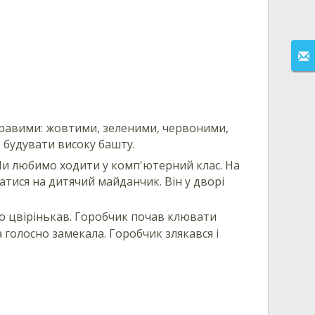
кравими: жовтими, зеленими, червоними,
 будувати високу башту.
. Ми любимо ходити у комп'ютерний клас. На
ратися на дитячий майданчик. Він у дворі
ело цвірінькав. Горобчик почав клювати
голосно замекала. Горобчик злякався і