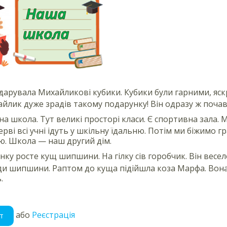
арувала Михайликові кубики. Кубики були гарними, яс
айлик дуже зрадів такому подарунку! Він одразу ж почав
рна школа. Тут великі просторі класи. Є спортивна зала
рві всі учні ідуть у шкільну їдальню. Потім ми біжимо г
. Школа — наш другий дім.
инку росте кущ шипшини. На гілку сів горобчик. Він вес
ди шипшини. Раптом до куща підійшла коза Марфа. Вона 
.
або
Реєстрація
т