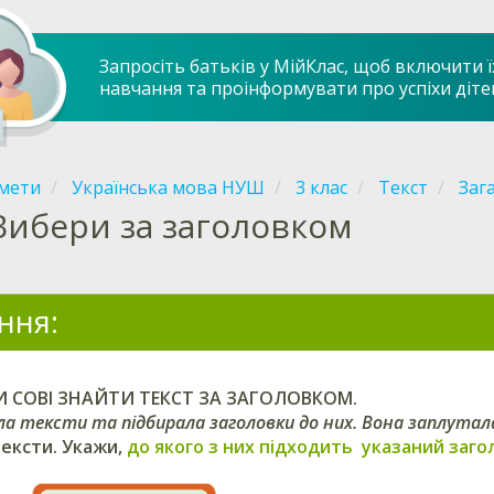
Запросіть батьків у МійКлас, щоб включити ї
навчання та проінформувати про успіхи діте
мети
Українська мова НУШ
3 клас
Текст
Заг
Вибери за заголовком
ння:
 СОВІ ЗНАЙ
ТИ ТЕКСТ ЗА ЗАГОЛОВКОМ.
а тексти та підбирала заголовки до них. Вона заплуталас
тексти
.
Укажи
,
до якого з них підходить
указаний заго