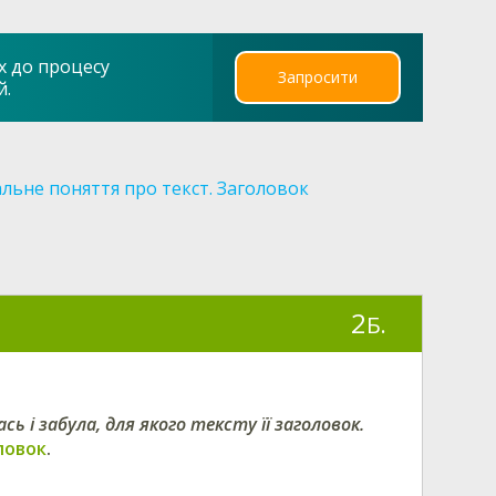
х до процесу
Запросити
й.
альне поняття про текст. Заголовок
2
Б.
ь і забула, для якого тексту її заголовок.
ловок
.