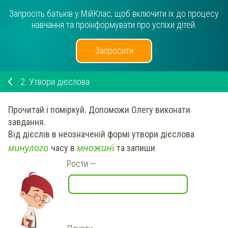
Запросіть батьків у МійКлас, щоб включити їх до процесу
навчання та проінформувати про успіхи дітей.
Запросити
2.
Утвори дієслова
Прочитай і поміркуй.
Допоможи Олегу виконати
завдання.
Від дієслів в неозначеній формі
утвори дієслова
м
и
н
у
л
о
г
о
м
н
о
ж
и
н
і
часу в
та запиши
.
Рости
—
.