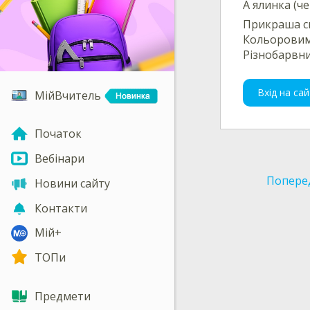
А ялинка (ч
Прикраша с
Кольоровим
Різнобарвни
Вхід на сай
МійВчитель
Початок
Вебінари
Попере
Новини сайту
Контакти
Мій+
ТОПи
Предмети