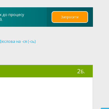
х до процесу
Запросити
й.
Дієслова на -ся (-сь)
2
Б.