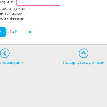
епурити)
вою спідницю —
и кульками,
ми сніжками.
або
Реєстрація
т
днє завдання
Повернутись до теми