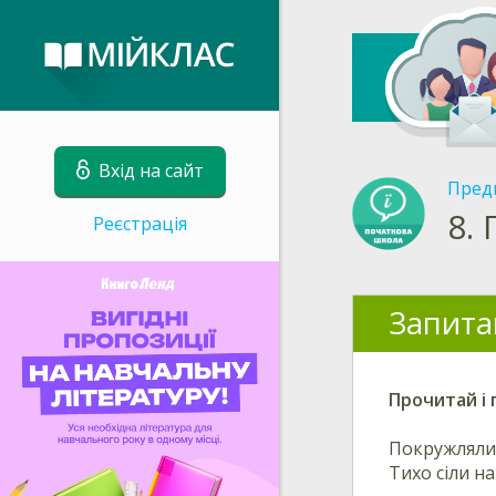
Вхід на сайт
Пред
8.
Реєстрація
Запита
Прочитай і 
Покружляли 
Тихо сіли на