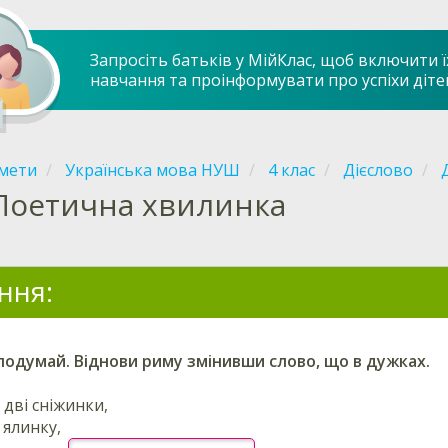
Запросіть батьків у МійКлас, щоб включити ї
навчання та проінформувати про успіхи діте
мети
Українська мова НУШ
4 клас
Дієслово
Поетична хвилинка
ння:
подумай.
Віднови риму змінивши слово, що в дужках.
дві сніжинки,
 ялинку,