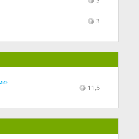
3
3
ми»
11,5