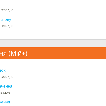
 середнє
снову
 середнє
ня (Мій+)
док
 середнє
ечення
: важке
чення