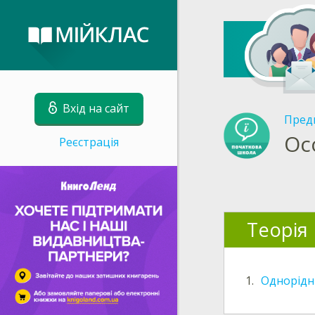
Вхід на сайт
Пред
Ос
Реєстрація
Теорія
1.
Однорідні