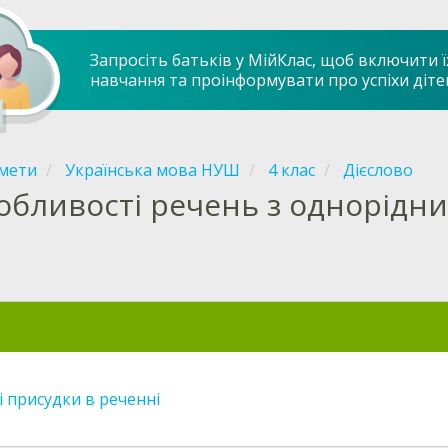
Запросіть батьків у МійКлас, щоб включити ї
навчання та проінформувати про успіхи діте
мети
Українська мова НУШ
4 клас
Дієслово
обливості речень з однорідн
 присудки в реченні