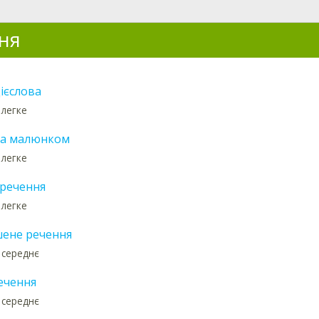
ня
ієслова
 легке
за малюнком
 легке
речення
 легке
ене речення
 середнє
ечення
 середнє