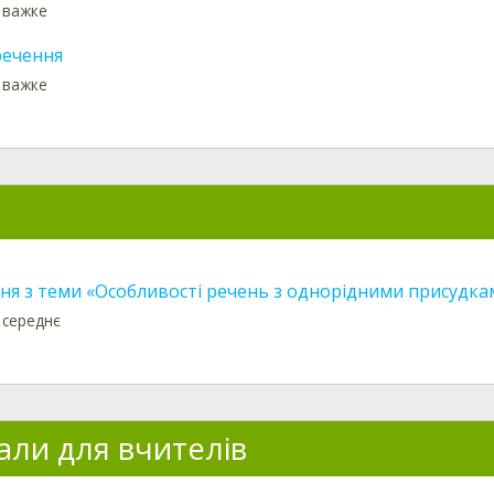
: важке
ечення
: важке
ня з теми «Особливості речень з однорідними присудка
 середнє
али для вчителів