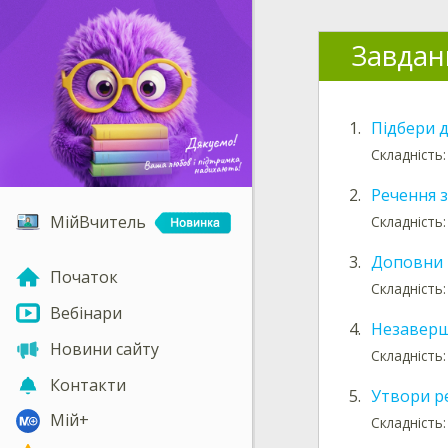
Завдан
1.
Підбери д
Складність:
2.
Речення 
МійВчитель
Складність:
3.
Доповни 
Початок
Складність:
Вебінари
4.
Незаверш
Новини сайту
Складність:
Контакти
5.
Утвори р
Мій+
Складність: