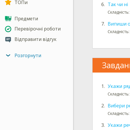
ТОПи
6.
Так чи ні
Складність:
Предмети
7.
Випиши о
Перевірочні роботи
Складність:
Відправити відгук
Розгорнути
Завдан
1.
Укажи ря
Складність:
2.
Вибери р
Складність
3.
Укажи ре