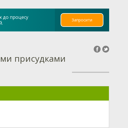
х до процесу
Запросити
й.
ими присудками