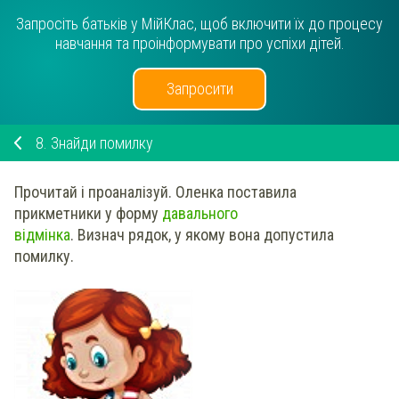
Запросіть батьків у МійКлас, щоб включити їх до процесу
навчання та проінформувати про успіхи дітей.
Запросити
8.
Знайди помилку
Прочитай і проаналізуй.
Оленка поставила
прикметники у форму
давального
відмінка
.
Визнач
рядок, у якому вона допустила
помилку.