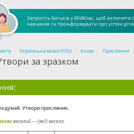
Запросіть батьків у МійКлас, щоб включити ї
навчання та проінформувати про успіхи діте
мети
Українська мова НУШ
4 клас
Прислівник
Утвори за зразком
ння:
подумай.
Утвори прислівник.
зком
:
веселий — (як?) весело
.