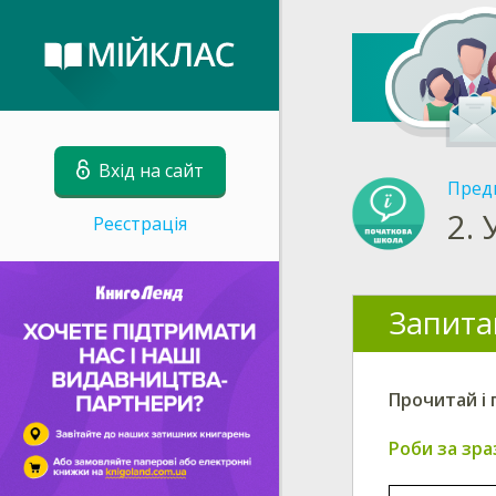
Вхід на сайт
Пред
2.
Реєстрація
Запита
Прочитай і 
Роби
за зра