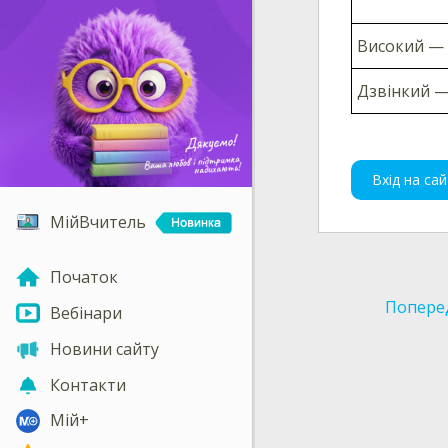
Високий
—
Дзвінкий
Вхід на сай
МійВчитель
Початок
Попере
Вебінари
Новини сайту
Контакти
Мій+