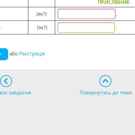
ПРИСЛІВНИК
(як?)
.
—
(як?)
.
або
Реєстрація
т
днє завдання
Повернутись до теми