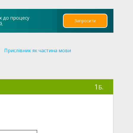
х до процесу
Запросити
й.
Прислівник як частина мови
1
Б.