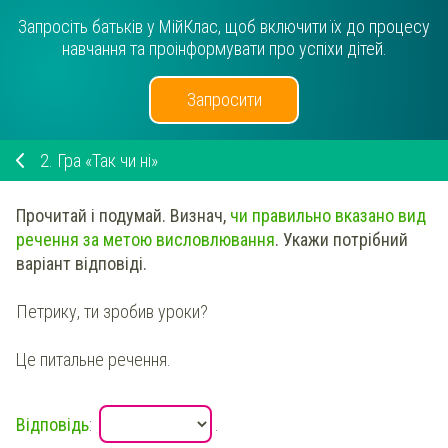
Запросіть батьків у МійКлас, щоб включити їх до процесу
навчання та проінформувати про успіхи дітей.
Запросити
2.
Гра «Так чи ні»
Прочитай і подумай.
Визнач,
чи правильно вказано вид
речення за метою висловлювання
.
Укажи
потрібний
варіант відповіді.
Петрику, ти зробив уроки?
Це питальне речення.
Відповідь
:
.