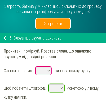
Запросіть батьків у МійКлас, щоб включити їх до процесу
навчання та проінформувати про успіхи дітей.
Запросити
5.
Слова, що звучать однаково
Прочитай і поміркуй.
Розстав слова, що однаково
звучать, у відповідні речення
.
Оленка заплатила
гривні за кожну ручку.
Щоб побачити штрихкод,
монеткою у лівому
кутку наліпки.