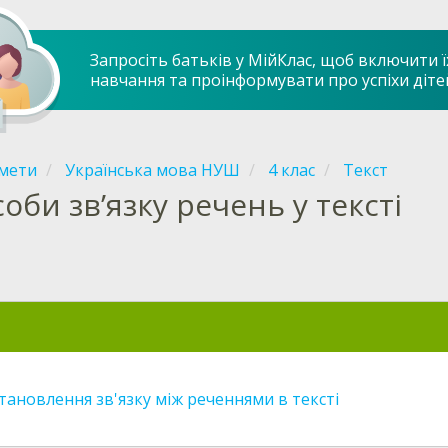
Запросіть батьків у МійКлас, щоб включити ї
навчання та проінформувати про успіхи діте
мети
Українська мова НУШ
4 клас
Текст
соби зв’язку речень у тексті
тановлення зв'язку між реченнями в тексті