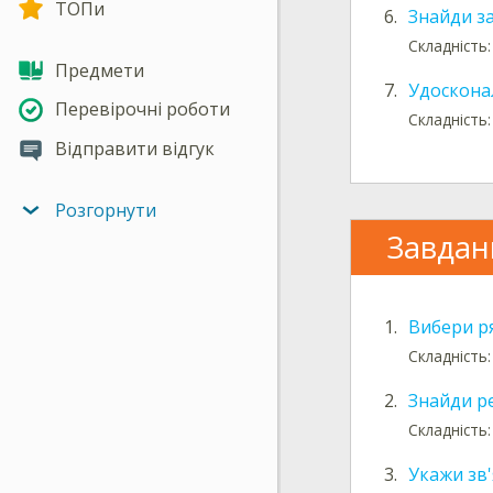
ТОПи
6.
Знайди з
Складність:
Предмети
7.
Удоскона
Перевірочні роботи
Складність:
Відправити відгук
Розгорнути
Завдан
1.
Вибери р
Складність
2.
Знайди р
Складність
3.
Укажи зв'