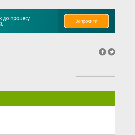
х до процесу
Запросити
й.