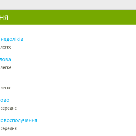
ня
 недоліків
 легке
слова
 легке
 легке
лово
 середнє
ловосполучення
 середнє