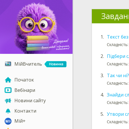
Завдан
1.
Текст без
Складність:
2.
Підбери 
МійВчитель
Складність:
3.
Так чи ні?
Початок
Складність:
Вебінари
4.
Знайди с
Новини сайту
Складність:
Контакти
5.
Утвори с
Мій+
Складність: