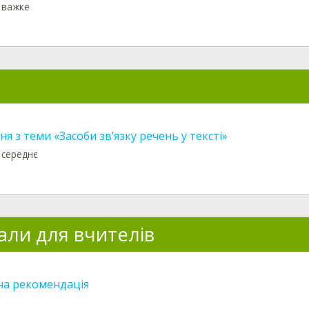
: важке
я з теми «Засоби зв’язку речень у тексті»
 середнє
али для вчителів
а рекомендація