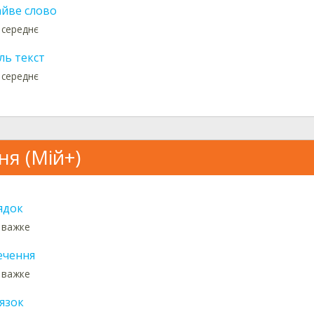
айве слово
 середнє
ль текст
 середнє
ня (Мій+)
ядок
: важке
ечення
: важке
язок