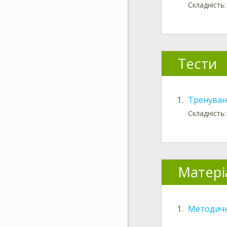
Складність
Тести
1.
Тренуванн
Складність:
Матері
1.
Методичн