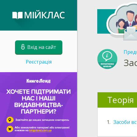
Вхід на сайт
Пред
За
Реєстрація
Теорія
1.
Засоби вс