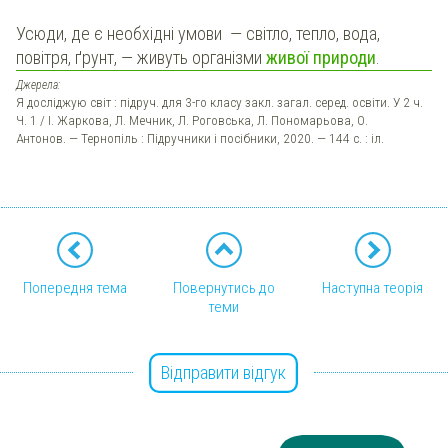
Усюди, де є необхідні умови — світло, тепло, вода,
повітря, ґрунт, — живуть організми
живої природи
.
Джерела:
Я досліджую світ : підруч. для 3-го класу закл. загал. серед. освіти. У 2 ч.
Ч. 1 / І. Жаркова, Л. Мечник, Л. Роговська, Л. Пономарьова, О.
Антонов. — Тернопіль : Підручники і посібники, 2020. — 144 с. : іл.
Попередня тема
Повернутись до
Наступна теорія
теми
Відправити відгук