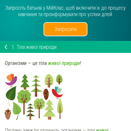
Запросіть батьків у МійКлас, щоб включити їх до процесу
навчання та проінформувати про успіхи дітей.
Запросити
1.
Тіла живої природи
Організми — це тіла
живої природи
!
Людину завжди оточують організми — тіла
живої