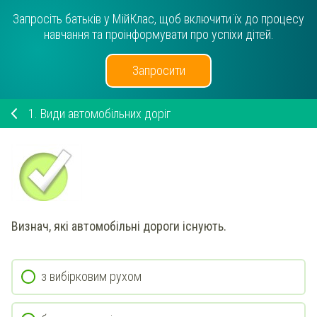
Запросіть батьків у МійКлас, щоб включити їх до процесу
навчання та проінформувати про успіхи дітей.
Запросити
1.
Види автомобільних доріг
Визнач, які автомобільні дороги існують.
з вибірковим рухом