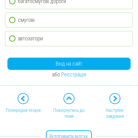
багатосмугові дороги
смугові
автозатори
Вхід на сайт
або
Реєстрація
Попередня теорія
Повернутись до
Наступне
теми
завдання
Відправити відгук