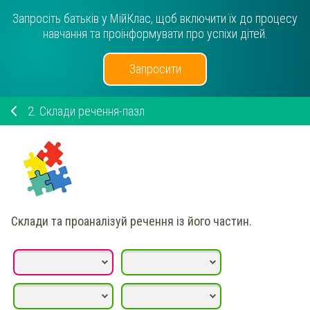
Запросіть батьків у МійКлас, щоб включити їх до процесу
навчання та проінформувати про успіхи дітей.
Запросити
2.
Склади речення-пазл
Склади та проаналізуй
речення із його частин.