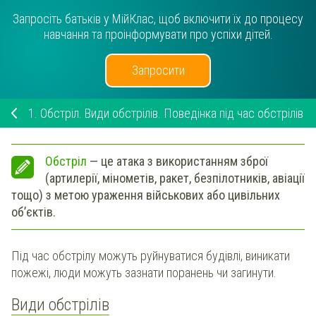
Запросіть батьків у МійКлас, щоб включити їх до процесу
навчання та проінформувати про успіхи дітей.
Запросити
1.
Обстріл. Види обстрілів. Поведінка під час обстрілів
Обстріл
— це атака з використанням зброї
(артилерії, мінометів, ракет, безпілотників, авіації
тощо) з метою ураження військових або цивільних
об’єктів.
Під час обстрілу можуть руйнуватися будівлі, виникати
пожежі, люди можуть зазнати поранень чи загинути.
Види обстрілів