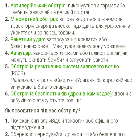
Артилерійський обстріл:
виконується з гармат або
гаубиць, зазвичай на великій відстані.
Мінометний обстріл:
вогонь ведеться з мінометів —
траєкторія снаряда висока, підходить для ураження в
укриттях чи за перешкодами.
Ракетний удар:
застосування крилатих або
балістичних ракет. Має дуже велику зону ураження.
Авіаудар:
наноситься літаками або гелікоптерами, які
можуть скидати бомби чи запускати ракети.
Обстріл із реактивних систем залпового вогню
(РСЗВ)
Наприклад
, «Град», «Смерч», «Ураган». За короткий час
випускають багато снарядів.
Обстріл із безпілотників (дронів-камікадзе):
дрони з
вибухівкою атакують точкові цілі.
Як поводитися під час обстрілу?
Почекай сигналу «Відбій тривоги» або офіційного
підтвердження .
Обережно пересувайся до укриття або безпечного