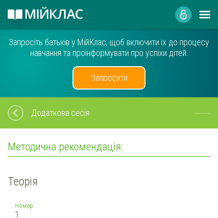
Запросіть батьків у МійКлас, щоб включити їх до процесу
навчання та проінформувати про успіхи дітей.
Запросити
Додаткова сесія
Методична рекомендація:
Теорія
Номер
1.