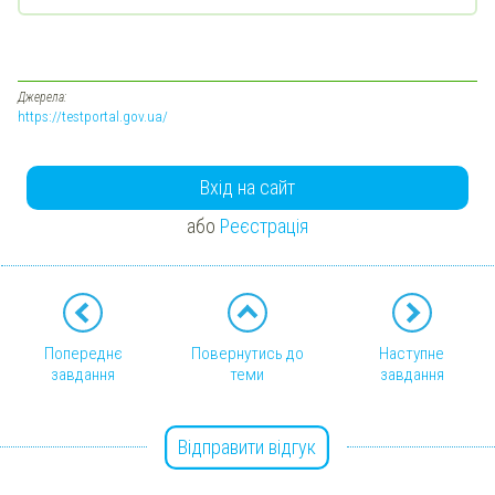
Джерела:
https://testportal.gov.ua/
Вхід на сайт
або
Реєстрація
Попереднє
Повернутись до
Наступне
завдання
теми
завдання
Відправити відгук