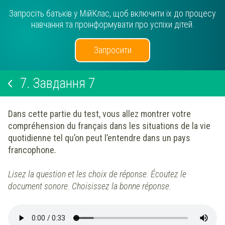
Запросіть батьків у МійКлас, щоб включити їх до процесу
навчання та проінформувати про успіхи дітей.
Запросити
7.
Завдання 7
Dans cette partie du test, vous allez montrer votre
compréhension du français dans les situations de la vie
quotidienne tel qu’on peut l’entendre dans un pays
francophone.
Lisez la question et les choix de réponse. Écoutez le
document sonore. Choisissez la
bonne réponse.