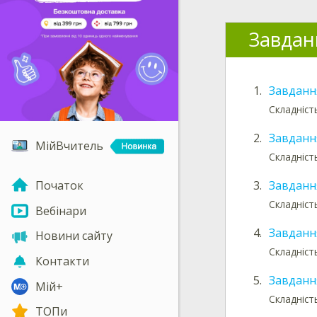
Завдан
1.
Завданн
Складніст
2.
Завданн
МійВчитель
Складніст
Початок
3.
Завданн
Складніст
Вебінари
4.
Завданн
Новини сайту
Складніст
Контакти
5.
Завданн
Мій+
Складніст
ТОПи