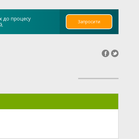
х до процесу
Запросити
й.