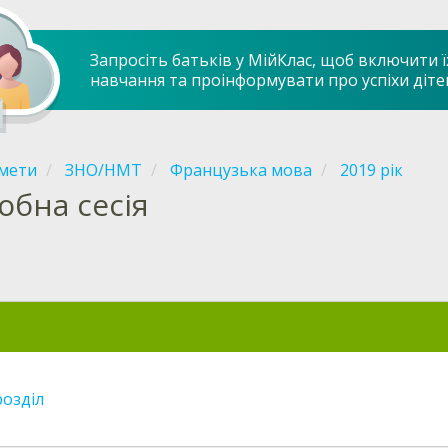
Запросіть батьків у МійКлас, щоб включити ї
навчання та проінформувати про успіхи діте
мети
ЗНО/НМТ
Французька мова
2019 рік
обна сесія
розділ