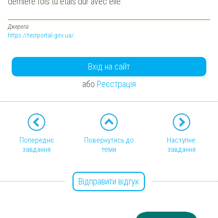
dernière fois tu étais dur avec elle.
Джерела:
https://testportal.gov.ua/
Вхід на сайт
або
Реєстрація
Попереднє
Повернутись до
Наступне
завдання
теми
завдання
Відправити відгук