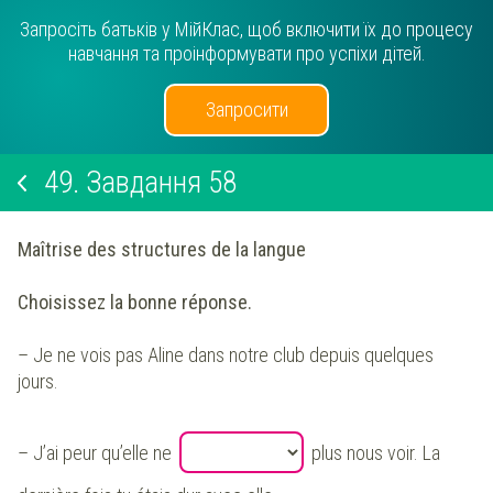
Запросіть батьків у МійКлас, щоб включити їх до процесу
навчання та проінформувати про успіхи дітей.
Запросити
49.
Завдання 58
Maîtrise des structures de la langue
Choisissez la bonne réponse.
– Je ne vois pas Aline dans notre club depuis quelques
jours.
– J’ai peur qu’elle ne
plus nous voir. La