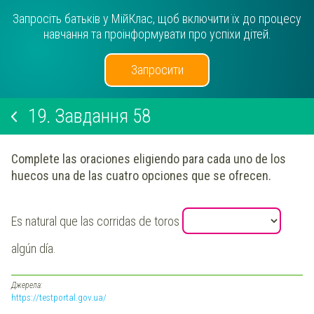
Запросіть батьків у МійКлас, щоб включити їх до процесу
навчання та проінформувати про успіхи дітей.
Запросити
19.
Завдання 58
Complete las oraciones eligiendo para cada uno de los
huecos una de las cuatro opciones que se ofrecen.
Es natural que las corridas de toros
algún día.
Джерела:
https://testportal.gov.ua/