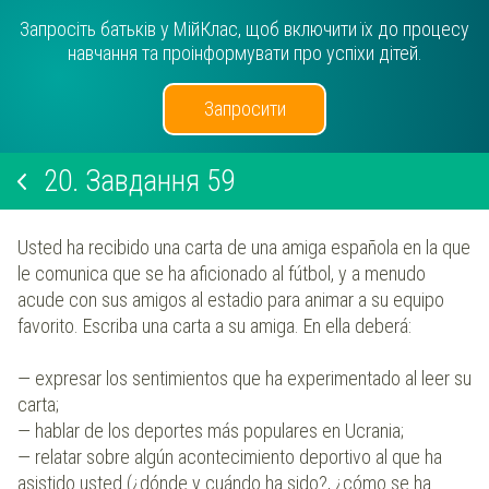
Запросіть батьків у МійКлас, щоб включити їх до процесу
навчання та проінформувати про успіхи дітей.
Запросити
20.
Завдання 59
Usted ha recibido una carta de una amiga española en la que
le comunica que se ha aficionado al fútbol, y a menudo
acude con sus amigos al estadio para animar a su equipo
favorito. Escriba una carta a su amiga. En ella deberá:
— expresar los sentimientos que ha experimentado al leer su
carta;
— hablar de los deportes más populares en Ucrania;
— relatar sobre algún acontecimiento deportivo al que ha
asistido usted (¿dónde y cuándo ha sido?, ¿cómo se ha