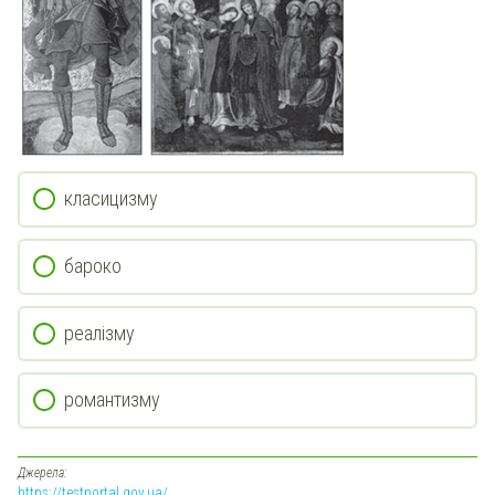
класицизму
бароко
реалізму
романтизму
Джерела:
https://testportal.gov.ua/