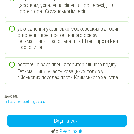
царством, ухвалення рішення про перехід під
протекторат Османської імперії
ускладнення українсько-московських відносин,
створення воєнно-політичного союзу
Гетьманщини, Трансільванії та Швеції проти Речі
Посполитої
остаточне закріплення територіального поділу
Гетьманщини, участь козацьких полків у
військових походах проти Кримського ханства
Джерела:
https://testportal.gov.ua/
Вхід на сайт
або
Реєстрація