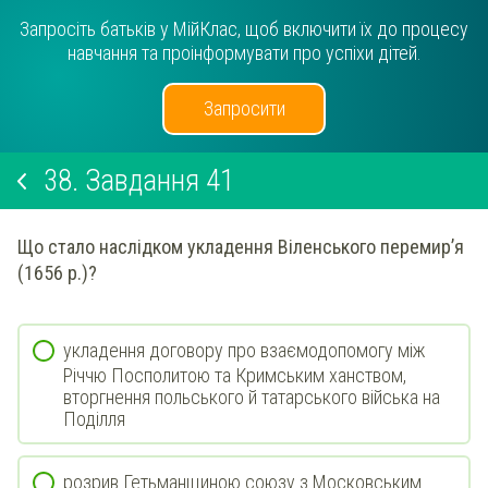
Запросіть батьків у МійКлас, щоб включити їх до процесу
навчання та проінформувати про успіхи дітей.
Запросити
38.
Завдання 41
Що стало наслідком укладення Віленського перемир’я
(1656 р.)?
укладення договору про взаємодопомогу між
Річчю Посполитою та Кримським ханством,
вторгнення польського й татарського війська на
Поділля
розрив Гетьманщиною союзу з Московським