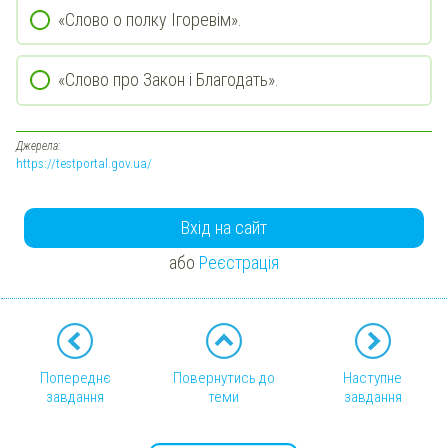
«Слово о полку Ігоревім».
«Слово про Закон і Благодать».
Джерела:
https://testportal.gov.ua/
Вхід на сайт
або
Реєстрація
Попереднє
Повернутись до
Наступне
завдання
теми
завдання