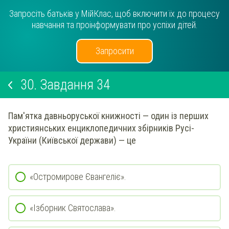
Запросіть батьків у МійКлас, щоб включити їх до процесу
навчання та проінформувати про успіхи дітей.
Запросити
30.
Завдання 34
Пам'ятка давньоруської книжності — один із перших
християнських енциклопедичних збірників Русі-
України (Київської держави) — це
«Остромирове Євангеліє».
«Ізборник Святослава».