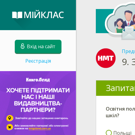
Вхід на сайт
Пред
9.
Реєстрація
Запита
Освітня пол
шкіл?
Польщі