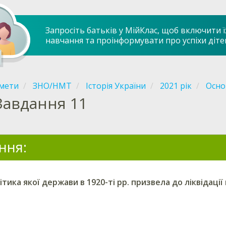
Запросіть батьків у МійКлас, щоб включити ї
навчання та проінформувати про успіхи діте
мети
ЗНО/НМТ
Історія України
2021 рік
Осно
Завдання 11
ння:
ітика якої держави в 1920-ті рр. призвела до ліквідаці