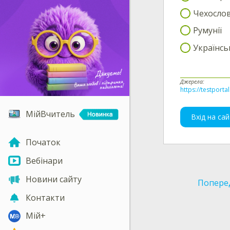
Чехосло
Румунії
Українсь
Джерела:
https://testporta
МійВчитель
Вхід на сай
Початок
Вебінари
Новини сайту
Попере
Контакти
Мій+