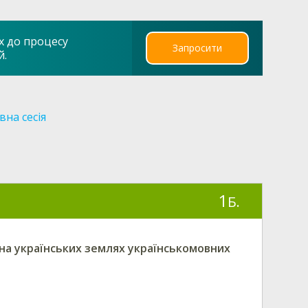
х до процесу
Запросити
й.
вна сесія
1
Б.
ї на українських землях українськомовних