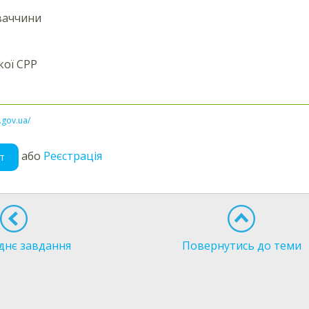
ваччини
кої СРР
l.gov.ua/
або
Реєстрація
т
днє завдання
Повернутись до теми