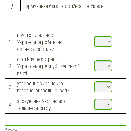
Д
формування багатопартійності в Україні
початок діяльності
1
Української робітничо-
селянської спілки
офіційна реєстрація
2
Української республіканської
партії
утворення Української
3
головної визвольної ради
заснування Української
4
Гельсінської групи
Джерела: