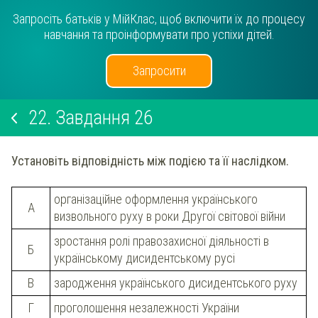
Запросіть батьків у МійКлас, щоб включити їх до процесу
навчання та проінформувати про успіхи дітей.
Запросити
22.
Завдання 26
Установіть відповідність між подією та її наслідком.
організаційне оформлення українського
А
визвольного руху в роки Другої світової війни
зростання ролі правозахисної діяльності в
Б
українському дисидентському русі
В
зародження українського дисидентського руху
Г
проголошення незалежності України