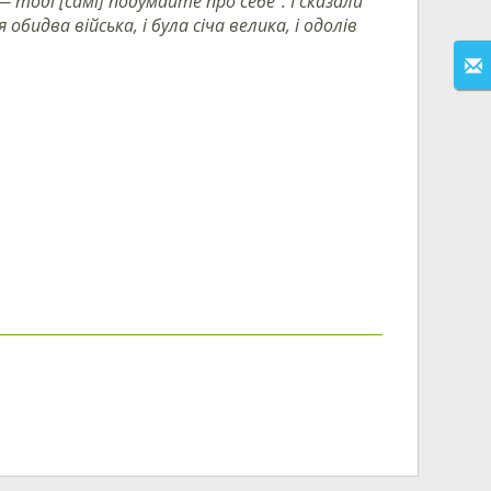
— тоді [самі] подумайте про себе”. І сказали
обидва війська, і була січа велика, і одолів