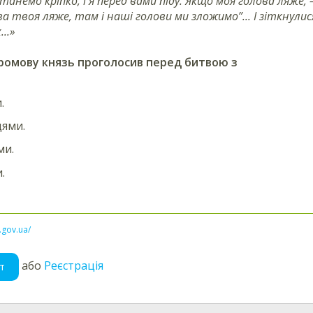
танемо кріпко, і я перед вами піду. Якщо моя голова ляже, 
ва твоя ляже, там і наші голови ми зложимо”... І зіткнулися 
..»
ромову князь проголосив перед битвою з
.
цями.
ми.
.
l.gov.ua/
або
Реєстрація
т