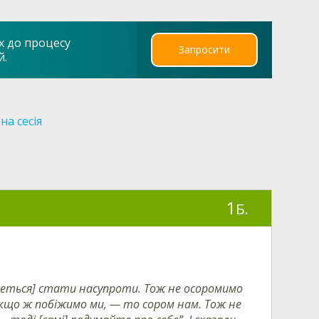
х до процесу
Запросити
й.
на сесія
1
Б.
ведеться] стати насупроти. Тож не осоромимо
 Якщо ж побіжимо ми, — то сором нам. Тож не