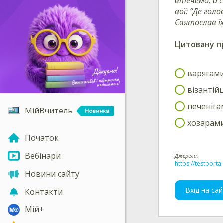
втечемо, а с
вої: “Де голо
Святослав їх.
Цитовану п
варягами
візантій
печеніга
МійВчитель
хозарами
Початок
Вебінари
Джерела:
https://testporta
Новини сайту
Вхід на сай
Контакти
Мій+