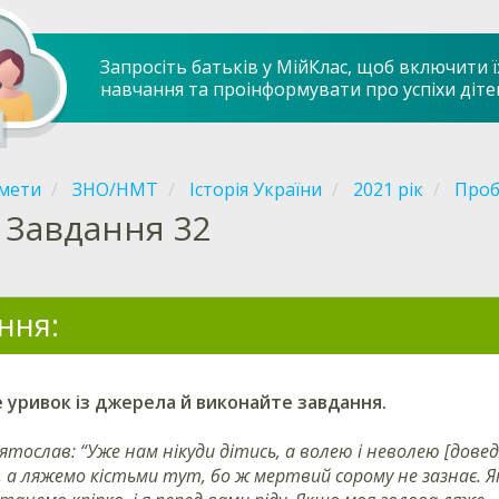
Запросіть батьків у МійКлас, щоб включити ї
навчання та проінформувати про успіхи діте
мети
ЗНО/НМТ
Історія України
2021 рік
Проб
Завдання 32
ння:
 уривок із джерела й виконайте завдання.
Святослав: “Уже нам нікуди дітись, а волею і неволею [до
ї, а ляжемо кістьми тут, бо ж мертвий сорому не зазнає.