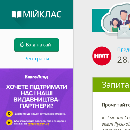
Вхід на сайт
Пред
28.
Реєстрація
Запита
Прочитайте
«...І мовив 
землі Русько