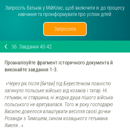
Запросіть батьків у МійКлас, щоб включити їх до процесу
навчання та проінформувати про успіхи дітей.
Запросити
36.
Завдання 40-42
Проаналізуйте фрагмент історичного документа й
виконайте завдання 1-3.
«Через рік після [битви] під Берестечком повністю
загинуло польське військо від козаків і татар. Ні
гетьман, ні старшина, ні жодна душа пішого війська
польського не врятувалася. Того ж року господарю
Василю довелося влаштувати весілля своєї дочки
Розанди з Тимошем, сином козацького гетьмана
Хмеля...»