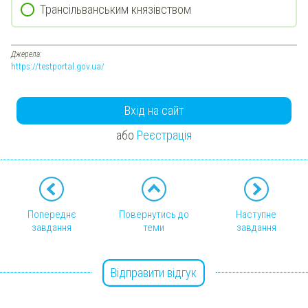
Трансільванським князівством
Джерела:
https://testportal.gov.ua/
Вхід на сайт
або
Реєстрація
Попереднє
Повернутись до
Наступне
завдання
теми
завдання
Відправити відгук