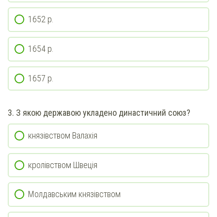
1652 р.
1654 р.
1657 р.
3. З якою державою укладено династичний союз?
князівством Валахія
кролівством Швеція
Молдавським князівством