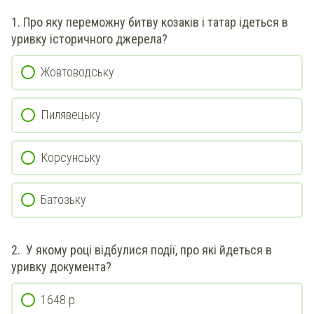
1. Про яку переможну битву козаків і татар ідеться в
уривку історичного джерела?
Жовтоводську
Пилявецьку
Корсунську
Батозьку
2.
У якому році відбулися події, про які йдеться в
уривку документа?
1648 р.