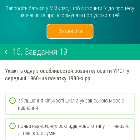
Запросіть батьків у МійКлас, щоб включити їх до процесу
навчання та проінформувати про успіхи дітей.
Запросити
15.
Завдання 19
Укажіть одну з особливостей розвитку освіти УРСР у
середині 1960–на початку 1980-х рр.
збільшення кількості шкіл з українською мовою
навчання
поява навчальних закладів нового типу – гімназій,
ліцеїв, колегіумів