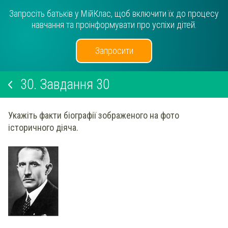
Запросіть батьків у МійКлас, щоб включити їх до процесу
навчання та проінформувати про успіхи дітей.
Запросити
30.
Завдання 30
Укажіть факти біографії зображеного на фото
історичного діяча.