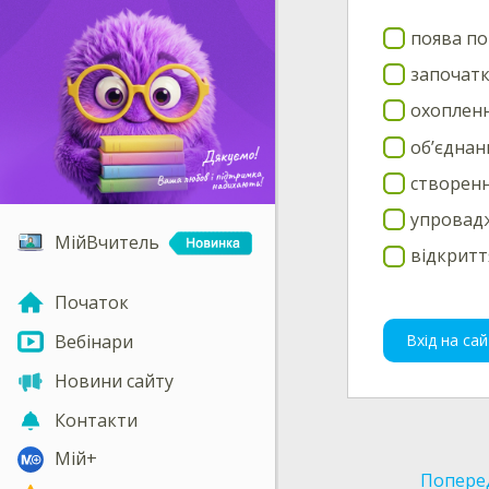
поява по
започатк
охопленн
об’єднан
створенн
упровадж
МійВчитель
відкритт
Початок
Вхід на сай
Вебінари
Новини сайту
Контакти
Мій+
Попере