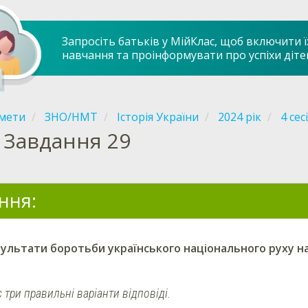
Запросіть батьків у МійКлас, щоб включити ї
навчання та проінформувати про успіхи діте
мети
ЗНО/НМТ
Історія України
2024 рік
4 сес
Завдання 29
ння:
ультати боротьби українського національного руху на
 три правильні варіанти відповіді.