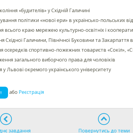
коління «будителів» у Східній Галичині
ування політики «нової ери» в українсько-польських ві
я всього краю мережею культурно-освітніх і кооперати
ня Східної Галичини, Північної Буковини та Закарпаття
я осередків спортивно-пожежних товариств «Сокіл», «Сі
ення загального виборчого права для чоловіків
я у Львові окремого українського університету
або
Реєстрація
т
днє завдання
Повернутись до теми