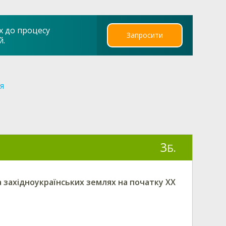
х до процесу
Запросити
й.
ія
3
Б.
 західноукраїнських землях на початку XX