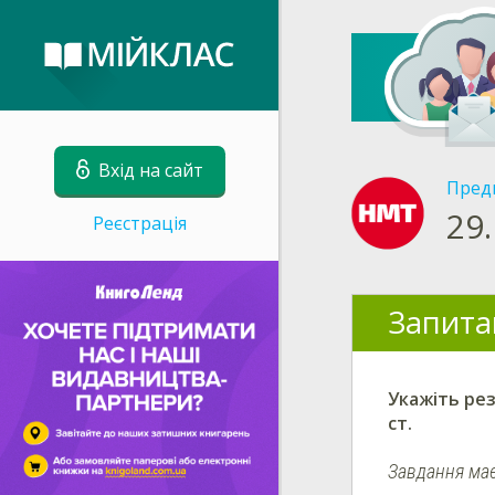
Вхід на сайт
Пред
29.
Реєстрація
Запита
Укажіть рез
ст.
Завдання має