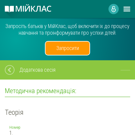
Запросіть батьків у МійКлас, щоб включити їх до процесу
навчання та проінформувати про успіхи дітей.
Запросити
Додаткова сесія
Методична рекомендація:
Теорія
Номер
1.