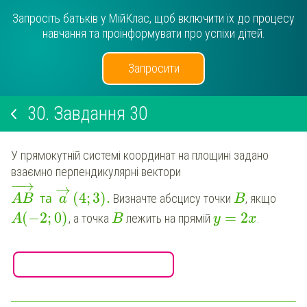
Запросіть батьків у МійКлас, щоб включити їх до процесу
навчання та проінформувати про успіхи дітей.
Запросити
30.
Завдання 30
У прямокутній системі координат на площині задано
взаємно перпендикулярні вектори
−
−
→
→
(
4
;
3
)
.
та
Визначте абсцису точки
, якщо
AB
a
B
(
−
2
;
0
)
=
2
, а точка
лежить на прямій
.
A
B
y
x