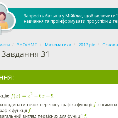
Запросіть батьків у МійКлас, щоб включити ї
навчання та проінформувати про успіхи діте
мети
ЗНО/НМТ
Математика
2017 рік
Основна
Завдання 31
ння:
2
(
)
=
−
6
+
9
нкцію
.
f
x
x
x
координати точок перетину графіка функції
з осями к
f
рафік функції
.
f
загальний вигляд первісних для функції
.
f