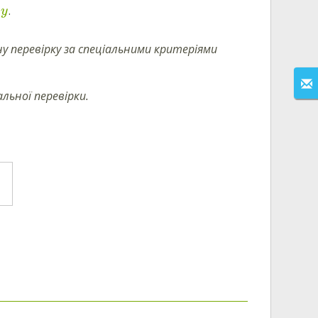
i
.
y
у перевірку за спеціальними критеріями
льної перевірки.
.