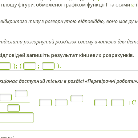
 площу фігури, обмеженої графіком функції f та осями
x
 відкритого типу з розгорнутою відповіддю, воно має ручн
адіслати розгорнутий розв'язок своєму вчителю для дета
відповідей запишіть результат кінцевих розрахунків.
)
;
(
;
)
.
кціонал доступний тільки в розділі «Перевірочні роботи»
−
+
+
C
l.gov.ua/