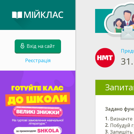
Вхід на сайт
Пред
31.
Реєстрація
Запита
Задано фу
Визначте 
Побудуй г
Запишіть 