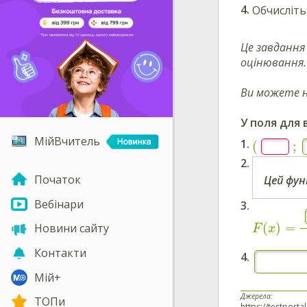
Обчисліть
Це завдання
оцінювання.
Ви можете н
У поля для 
МійВчитель
(
;
Початок
Цей фун
Вебінари
(
)
=
Новини сайту
F
x
Контакти
Мій+
Джерела:
ТОПи
https://testporta