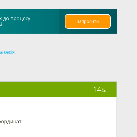
х до процесу
Запросити
й.
 сесія
14
Б.
оординат.