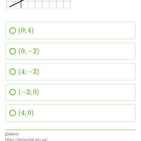
(
0
;
4
)
(
0
;
−
2
)
(
4
;
−
2
)
(
−
2
;
0
)
(
4
;
0
)
Джерела:
https://testportal.gov.ua/