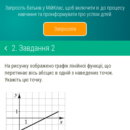
Запросіть батьків у МійКлас, щоб включити їх до процесу
навчання та проінформувати про успіхи дітей.
Запросити
2.
Завдання 2
На рисунку зображено графік лінійної функції, що
перетинає вісь абсцис в одній з наведених точок.
Укажіть цю точку.