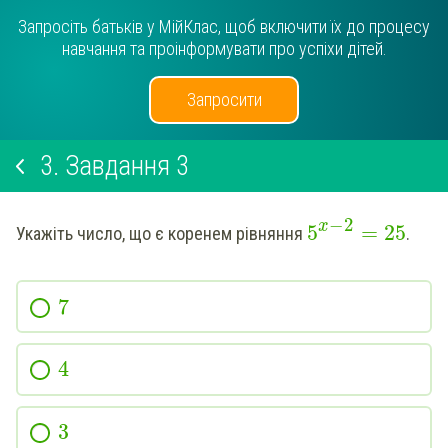
Запросіть батьків у МійКлас, щоб включити їх до процесу
навчання та проінформувати про успіхи дітей.
Запросити
3.
Завдання 3
−
2
x
5
=
25
Укажіть число, що є коренем рівняння
.
7
4
3