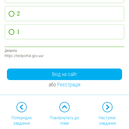
2
1
Джерела:
https://testportal.gov.ua/
Вхід на сайт
або
Реєстрація
Попереднє
Повернутись до
Наступне
завдання
теми
завдання